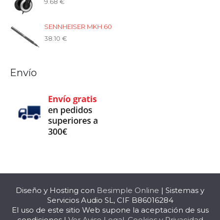
9.68
€
SENNHEISER MKH 60
38.10
€
Envío
Diseño y Hosting con
Besimple Online
| Sistemas y
Servicios Audio SL, CIF B86016284
El uso de este sitio Web supone la aceptación de sus
condiciones |
Ver Aviso Legal, Cookies y Privacidad