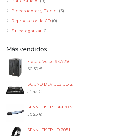
Portaestudios
(0)
Procesadores y Efectos
(3)
Reproductor de CD
(0)
Sin categorizar
(0)
Más vendidos
Electro Voice SXA 250
60.50
€
SOUND DEVICES CL-12
54.45
€
SENNHEISER SKM 3072
30.25
€
SENNHEISER HD 205 II