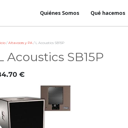
Quiénes Somos
Qué hacemos
icio
/
Altavoces y PA
/ L Acoustics SB15P
L Acoustics SB15P
84.70
€