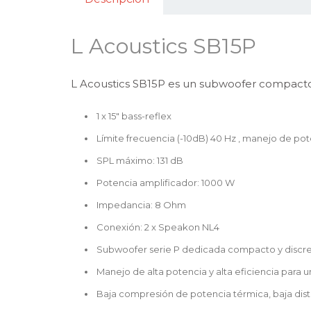
L Acoustics SB15P
L Acoustics SB15P es un subwoofer compacto
1 x 15″ bass-reflex
Límite frecuencia (-10dB) 40 Hz , manejo de pot
SPL máximo: 131 dB
Potencia amplificador: 1000 W
Impedancia: 8 Ohm
Conexión: 2 x Speakon NL4
Subwoofer serie P dedicada compacto y discr
Manejo de alta potencia y alta eficiencia para u
Baja compresión de potencia térmica, baja dist