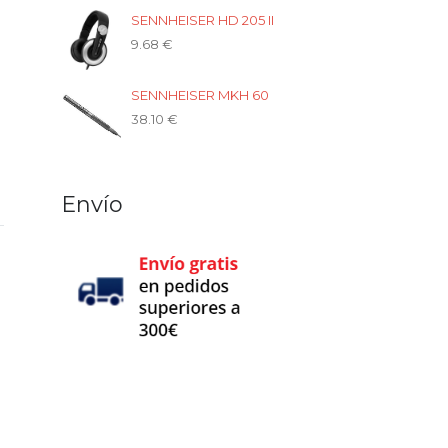
SENNHEISER HD 205 II
9.68
€
SENNHEISER MKH 60
38.10
€
Envío