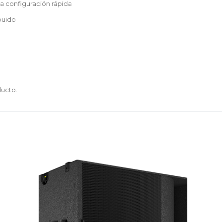
na configuración rápida
buido
ducto.