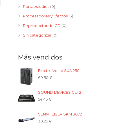
Portaestudios
(0)
Procesadores y Efectos
(3)
Reproductor de CD
(0)
Sin categorizar
(0)
Más vendidos
Electro Voice SXA 250
60.50
€
SOUND DEVICES CL-12
54.45
€
SENNHEISER SKM 3072
30.25
€