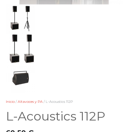
Inicio
/
Altavoces y PA
/ L-Acoustics 112P
L-Acoustics 112P