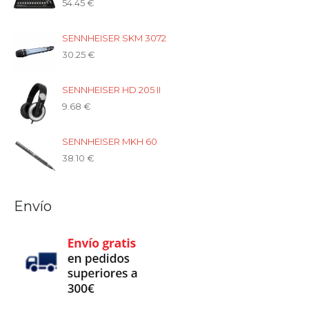
54.45
€
SENNHEISER SKM 3072
30.25
€
SENNHEISER HD 205 II
9.68
€
SENNHEISER MKH 60
38.10
€
Envío