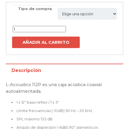
Tipo de compra
Cantidad
AÑADIR AL CARRITO
Descripción
L-Acoustics 112P es una caja acústica coaxial
autoalimentada.
1 x 12″ bass-reflex / 1 x 3″
Límite frecuencias (-10dB) 50 Hz – 20 kHz
SPL máximo 133 dB
Angulo de dispersión (-6dB) 90º asimetricos