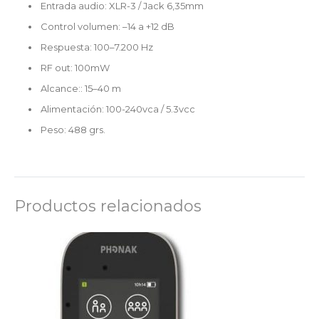
Entrada audio: XLR-3 / Jack 6,35mm
Control volumen: –14 a +12 dB
Respuesta: 100–7.200 Hz
RF out: 100mW
Alcance:: 15–40 m
Alimentación: 100-240vca / 5.3vcc
Peso: 488 grs.
Productos relacionados