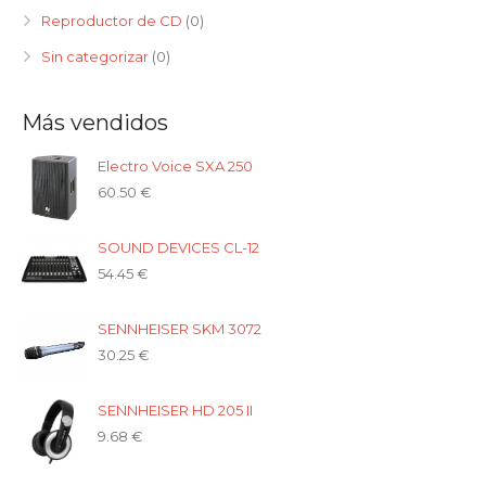
Reproductor de CD
(0)
Sin categorizar
(0)
Más vendidos
Electro Voice SXA 250
60.50
€
SOUND DEVICES CL-12
54.45
€
SENNHEISER SKM 3072
30.25
€
SENNHEISER HD 205 II
9.68
€