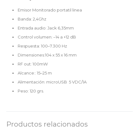
Emisor Monitorado portatil linea
Banda: 2,4Ghz
Entrada audio: Jack 6,35mm
Control volumen: –14 a +12 dB
Respuesta: 100–7.300 Hz
Dimensiones:104 x 55 x 16 mm
RF out: 100mW
Alcance:: 15–25 m
Alimentación: microUSB 5 VDC/1A
Peso: 120 grs.
Productos relacionados