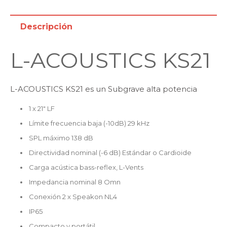
Descripción
L-ACOUSTICS KS21
L-ACOUSTICS KS21 es un Subgrave alta potencia
1 x 21″ LF
Límite frecuencia baja (-10dB) 29 kHz
SPL máximo 138 dB
Directividad nominal (-6 dB) Estándar o Cardioide
Carga acústica bass-reflex, L-Vents
Impedancia nominal 8 Omn
Conexión 2 x Speakon NL4
IP65
Compacto y portátil