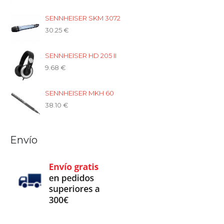
SENNHEISER SKM 3072
30.25
€
SENNHEISER HD 205 II
9.68
€
SENNHEISER MKH 60
38.10
€
Envío