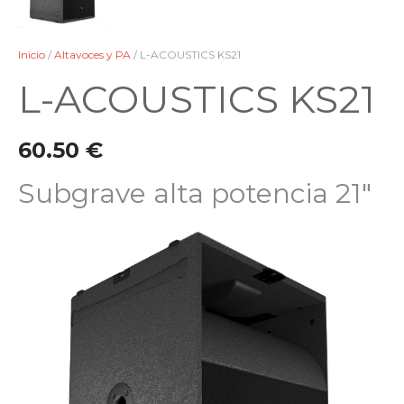
Inicio
/
Altavoces y PA
/ L-ACOUSTICS KS21
L-ACOUSTICS KS21
60.50
€
Subgrave alta potencia 21″