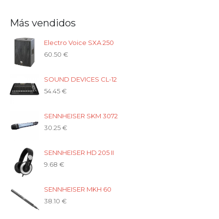
Más vendidos
Electro Voice SXA 250
60.50
€
SOUND DEVICES CL-12
54.45
€
SENNHEISER SKM 3072
30.25
€
SENNHEISER HD 205 II
9.68
€
SENNHEISER MKH 60
38.10
€